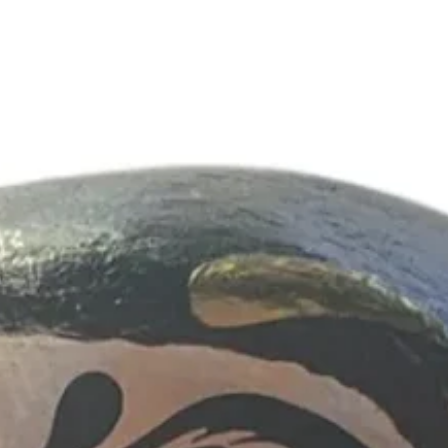
Bambole Toga
altezza: 4,5, 7, 13, 23 cm.
lo di perseveranza, fede e forza interiore. Realizzata con un'antic
va vita e rinnovamento. Viene regalata per compleanni, inaugurazioni 