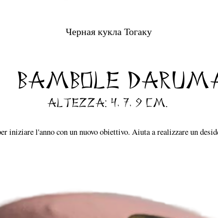
Черная кукла Тогаку
Vista rapida
Bambole Darum
altezza: 4, 7, 9 cm.
 iniziare l'anno con un nuovo obiettivo. Aiuta a realizzare un desid