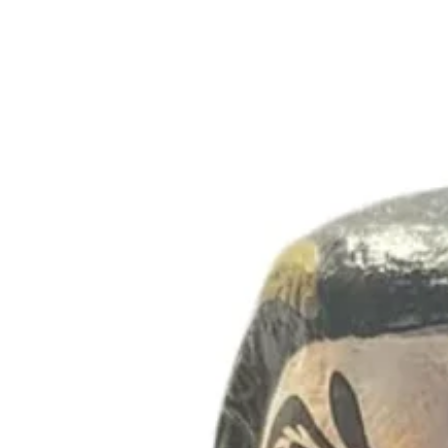
Togaku è l'antico nome della bambola giapponese Daruma, simbo
All'interno di ogni Togaku c'è un seme di pino, simbolo di nuo
nuova iniziativa.