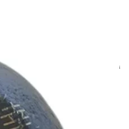
ku
a tecnica, si solleva sempre, indipendentemente da come cade.
di attività commerciali, lanci di progetti, traslochi e qualsiasi