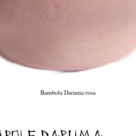
Bambola Daruma rosa
Vista rapida
bole Daruma