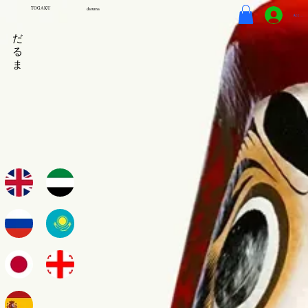
TOGAKU
daruma
Accedi
だ
る
ま